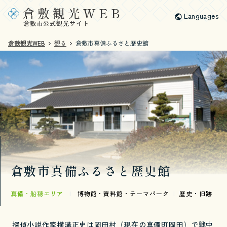
倉敷観光WEB
Languages
倉敷市公式観光サイト
倉敷観光WEB
観る
倉敷市真備ふるさと歴史館
倉敷市真備ふるさと歴史館
真備・船穂エリア
|
博物館・資料館・テーマパーク
|
歴史・旧跡
探偵小説作家横溝正史は岡田村（現在の真備町岡田）で戦中