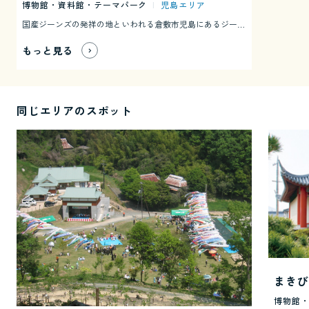
博物館・資料館・テーマパーク
|
児島エリア
国産ジーンズの発祥の地といわれる倉敷市児島にあるジーンズの資料館。 それぞれの時代のジーンズや古いミシン、ポスターなど貴重な資料を展示し、ジーンズの歴史や生産工程などをわかりやすく紹介しています。
もっと見る
同じエリアのスポット
まきび
博物館