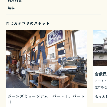
利用料金
無料
同じカテゴリのスポット
倉敷民
アート
ジーンズミュージアム パートⅠ、パート
もっと
Ⅱ