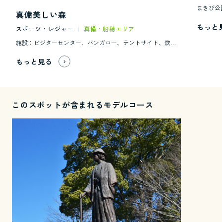
真備美しい森
もっと
スポーツ・レジャー
|
真備・船穂エリア
施設：ビジターセンター、バンガロー、テントサイト、炊事棟、舞台芸術棟、イベント広場 キャンプサイトやバンガローをはじめ、遊歩道や遊具、舞台芸術棟などがあり、テントサイトの近くに遊具が設置されています。 テント・シュラフなどのレンタルも行っており、子供連れでも気軽にキャンプが楽しめます。
もっと見る
このスポットが含まれるモデルコース