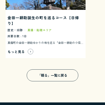
金田一耕助誕生の町を巡るコース【日帰
り】
歴史・旧跡
|
真備・船穂エリア
所要日数 : 1日
真備町の金田一耕助ゆかりの地を巡る「金田一耕助の小径」を周るコースです。推理小説家横溝正史が創造した名探偵・金田一耕助が初登場した『本陣殺人事件』の舞台をはじめ、横溝正史疎開宅などを巡ります。 この小径は、金田一耕助シリーズのファンにとっては必見のスポットとなっています。また、金田一耕助ゆかりの地を自転車で巡ることができるレンタサイクルもあります。金田一耕助の世界を想像しながら巡ってみてくださいね。
もっと見る
「観る」一覧に戻る