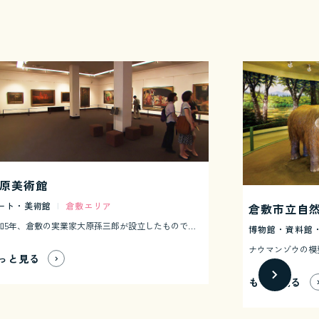
原美術館
ート・美術館
|
倉敷エリア
倉敷市立自
昭和5年、倉敷の実業家大原孫三郎が設立したもので、西洋美術、近代美術を展示する私立美術館としては日本最初のものです。ギリシャ神殿風の本館の中には世界画壇の巨匠作品が多数展示されており、ツタにおおわれた石垣、門を入るとロダンの彫刻「洗礼者ヨハネ」「カレーの市民」の像が迎えてくれます。隣接して、分館、工芸・東洋館があります。
博物館・資料館
っと見る
もっと見る