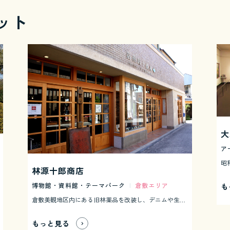
ット
大
ア
林源十郎商店
博物館・資料館・テーマパーク
|
倉敷エリア
も
倉敷美観地区内にある旧林薬品を改装し、デニムや生活雑器、リビング用品、飲食を扱うセレクトされた8店舗が入居する現代施設として平成24年3月にリニューアルオープンしました。ゆとりある豊かな倉敷の時間を感じる衣食住を提案するスペースとなっています。 自分の名を店舗名とした林源十郎は、家業の薬種商を継いでもりたてる一方、敬虔なクリスチャンとして地域貢献、社会貢献にも熱心に取り組み、多大な功績を残しました。 リニューアルされた建物2階にある林源十郎商店記念室には、薬だんすやのれんなど林家に伝わる歴史的品々を展示し、開業以来の薬舗の変遷を伝えています。また、3階にある展望デッキからは美観地区が一望でき、倉敷の町並みを楽しむことができます。
もっと見る