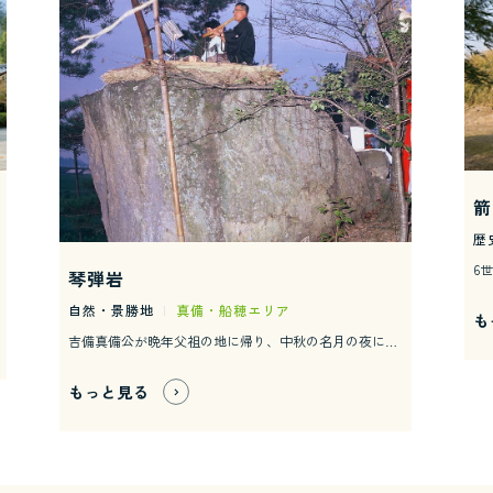
箭
歴
琴弾岩
自然・景勝地
|
真備・船穂エリア
も
吉備真備公が晩年父祖の地に帰り、中秋の名月の夜に、この岩の上で琴を弾かれたと伝えられています。 毎年、中秋の名月の夜にこの岩に集い、真備公の故事にちなみ 弾琴祭が開催され、岩上で琴、尺八を演奏しています。
もっと見る