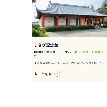
まきび記念館
博物館・資料館・テーマパーク
|
真備・船穂エリ
ア
まきび公園内にあり、朱塗りの柱が中国情緒を醸し出しています。遣唐副使として中国に留学した際、儒教・歴史・天文学・音楽などの学問を修め、帰国後は奈良時代の朝廷で活躍した吉備真備公に関する資料を数多く展示しています。
もっと見る