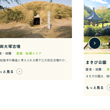
田大塚古墳
史・旧跡
|
真備・船穂エリア
6世紀後半の築造と考えられる県下三大巨石古墳のひとつ。内部にある石室は、巨大ないくつもの石を精密に組み合わせた横穴式の大空間で、入口の羨道とその奥の玄室に分かれています。 明治34（1901）年の調査で、須恵器や土師器のほかに、権力の強大さを示す刀剣・馬具・金環・勾玉などが発見されました。 石室全長は19.1ｍ、うち玄室の長さ8.4ｍ、幅3ｍ、高さ3.8ｍ。従来は前方後円墳とか帆立貝式古墳などと言われてきましたが、昭和58年の確認調査で周溝が検出され、直径54ｍ、高さ7ｍの円墳であることが判明しています。
まきび公園
歴史・旧跡
|
真
っと見る
もっと見る