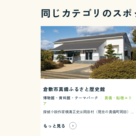
同じカテゴリのスポ
倉敷市真備ふるさと歴史館
博物館・資料館・テーマパーク
|
真備・船穂エリ
ア
探偵小説作家横溝正史は岡田村（現在の真備町岡田）で戦中戦後の3年3ヶ月疎開生活を送りました。そして地元の人々との数々の貴重な経験をしました。 名探偵金田一耕助もこの地で誕生しました。推理作家横溝正史の創作の花をさかせた岡田に歴史館があり資料を展示しています。 また江戸時代250年間この地を治めた岡田藩1万石の古文書をはじめ、当時の村人の暮らしや村の支配、産業の工夫などの資料を公開しています。収蔵品は約3800点です。
もっと見る