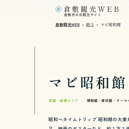
倉敷観光WEB
倉敷市公式観光サイト
倉敷観光WEB
観る
マビ昭和館
マビ昭和館
真備・船穂エリア
|
博物館・資料館・テーマ
昭和へタイムトリップ 昭和期の大衆
品、映画のポスターなど、約１万２