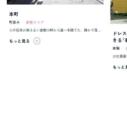
本町
町並み
|
倉敷エリア
人の往来が絶えない倉敷川畔から道一本隔てた、静かで落ち着いた時間が流れる本町通り。 古くは倉敷と早島を結ぶ街道で、倉敷川沿いより先に町となり箪笥屋、桶屋など職人達が軒を連ねる場所でした。現在も格子戸の宿、杉玉が軒に下げられた造り酒屋、阿智神社へと続く参道など、昔のままのような風景に出会うことができる静かな通りです。 そんな通りに町家を改装したカフェ、ギャラリー、居酒屋などの新店が町に新しい魅力を添えています。 10月中旬には「倉敷屏風祭」の舞台となり、多くの人で賑わいます。
ドレス
きる｢
もっと見る
体験
|
もっと