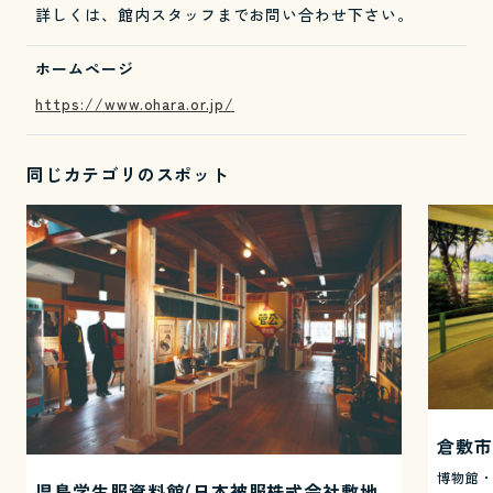
詳しくは、館内スタッフまでお問い合わせ下さい。
ホームページ
https://www.ohara.or.jp/
同じカテゴリのスポット
倉敷市
博物館
児島学生服資料館(日本被服株式会社敷地