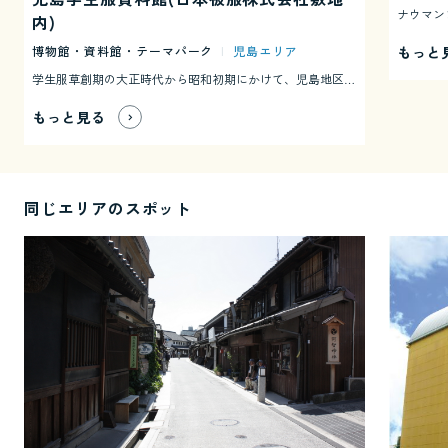
内)
もっと
博物館・資料館・テーマパーク
|
児島エリア
学生服草創期の大正時代から昭和初期にかけて、児島地区は日本一の学生服の産地で、先人達の血のにじむような努力により「学生服の歴史」が連綿と引き継がれています。時代の流れの中で散逸しやすい数々の貴重な資料を一同に集めた施設として、歴史を体感いただける学生服の資料館です。 2階のコーナーでは、セーラー服や学生服に着替えて自由に写真を撮って頂けるコーナーもございます（館内無料）
もっと見る
同じエリアのスポット