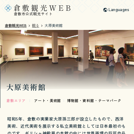
倉敷観光WEB
Languages
倉敷市公式観光サイト
倉敷観光WEB
観る
大原美術館
大原美術館
倉敷エリア
|
アート・美術館
|
博物館・資料館・テーマパーク
昭和5年、倉敷の実業家大原孫三郎が設立したもので、西洋
美術、近代美術を展示する私立美術館としては日本最初のも
のです。ギリシャ神殿風の本館の中には世界画壇の巨匠作品