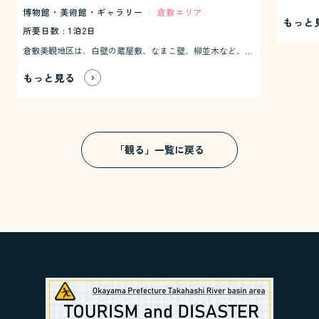
博物館・美術館・ギャラリー
|
倉敷エリア
もっと
所要日数 : 1泊2日
倉敷美観地区は、白壁の蔵屋敷、なまこ壁、柳並木など、趣ある景観が楽しめる美しい町並みです。そして多くの美術館やギャラリーがあります。日本初の私立西洋美術館であり、外観は、ギリシャ神殿の様相を模した「大原美術館」には、モネの「睡蓮」をはじめ数多くの名画が、また、「UKIYO-E KURASHIKI／国芳館」では、歌川国芳の作品を展示しており、様々な「アート」に出会えます。お気に入りの「アート」を心ゆくまでご堪能下さい。また、夜は世界的な照明デザイナー・石井幹子氏がプロデュースした「倉敷美観地区夜間景観照明」もおすすめです。
もっと見る
「観る」一覧に戻る