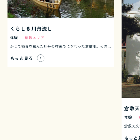
くらしき川舟流し
体験
|
倉敷エリア
かつて物資を積んだ川舟の往来でにぎわった倉敷川。その風情を味わえる観光川舟が運行されています。ゆったりと進む舟に腰を下ろして眺める白壁の町並みは、川舟流しならではの表情を見せてくれます。 </br>
もっと見る
倉敷天
体験
|
もっと