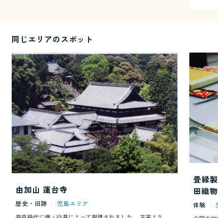
同じエリアのスポット
畳縁製
由加山 蓮台寺
田織物
歴史・旧跡
|
児島エリア
体験
|
奈良時代に僧・行基によって創建されました。 古来より厄除けの総本山として、 鎮守神の瑜伽大権現を祀っています。 江戸時代には、藩主・池田候の祈願所として崇敬され、 県指定重文の客殿には、 円山応挙の絶筆「竹鶏の図」をはじめ襖絵が 多数拝観できます。 総本殿の厄除大不動は、日本最大級です。 事前予約で、精進料理をお楽しみいただけます。