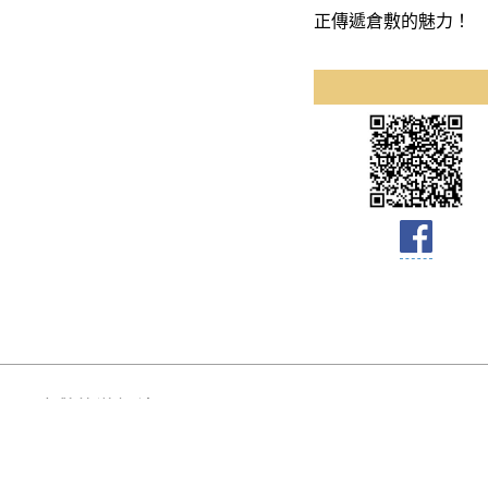
正傳遞倉敷的魅力！
倉敷旅游網站
洽詢
倉敷站旅遊諮詢處
郵遞區號：710-005
TEL◎
+81-86-424-1