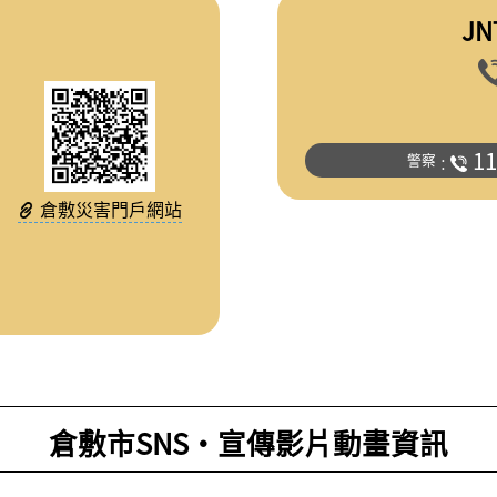
JN
11
警察
：
倉敷災害門戶網站
倉敷市SNS・宣傳影片動畫資訊