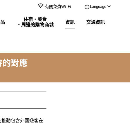
有關免費Wi-Fi
Language
住宿・美食
禮品
資訊
交通資訊
・周邊的購物商城
時的對應
能推動包含外國遊客在