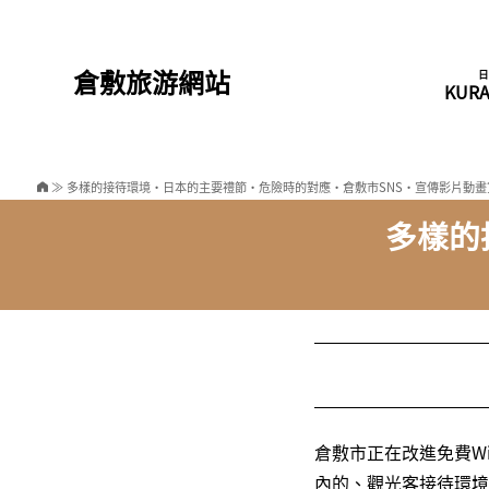
倉敷旅游網站
日
KURA
≫ 多樣的接待環境・日本的主要禮節・危險時的對應・倉敷市SNS・宣傳影片動畫
多樣的
倉敷市正在改進免費W
內的、觀光客接待環境