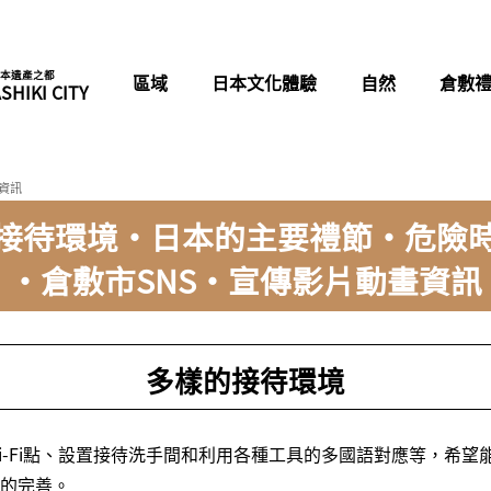
本遺產之都
區域
日本文化體驗
自然
倉敷
SHIKI CITY
資訊
接待環境・日本的主要禮節・危險
・倉敷市SNS・宣傳影片動畫資訊
多樣的接待環境
i-Fi點、設置接待洗手間和利用各種工具的多國語對應等，希望
的完善。