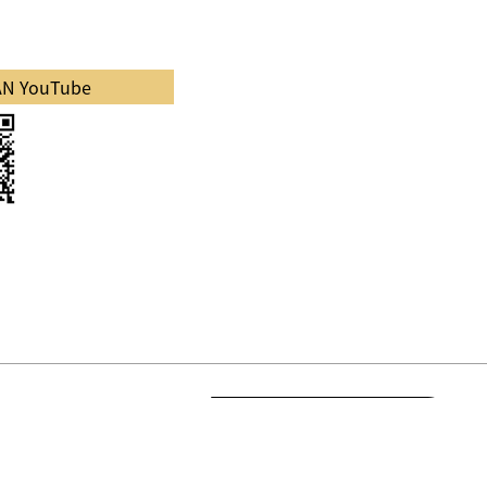
PAN YouTube
有關免費Wi-Fi
Safety tips