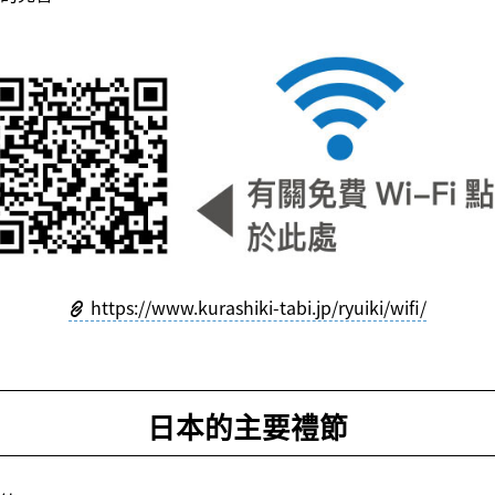
https://www.kurashiki-tabi.jp/ryuiki/wifi/
日本的主要禮節