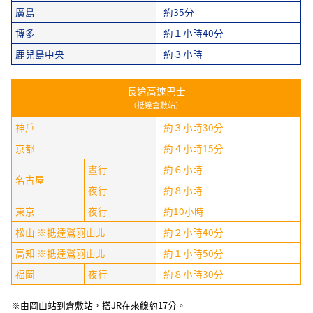
廣島
約35分
博多
約１小時40分
鹿兒島中央
約３小時
長途高速巴士
（抵達倉敷站）
神戶
約３小時30分
京都
約４小時15分
晝行
約６小時
名古屋
夜行
約８小時
東京
夜行
約10小時
松山 ※抵達鷲羽山北
約２小時40分
高知 ※抵達鷲羽山北
約１小時50分
福岡
夜行
約８小時30分
※由岡山站到倉敷站，搭JR在來線約17分。