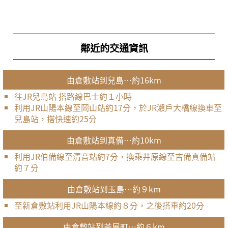
鄰近的交通資訊
由倉敷站到兒島…約16km
往JR兒島站 搭路線巴士約１小時
利用JR山陽本線至岡山站約17分，於JR瀨戶大橋線換車至
兒島站，搭快速約25分
由倉敷站到真備…約10km
利用JR伯備線至清音站約7分，換乘井原線至吉備真備站
約７分
由倉敷站到玉島…約９km
至新倉敷站利用JR山陽本線約８分，之後搭車約20分
由倉敷站到茶屋町…約６km