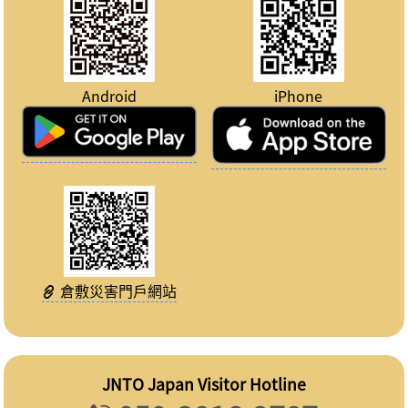
Android
iPhone
倉敷災害門戶網站
JNTO Japan Visitor Hotline