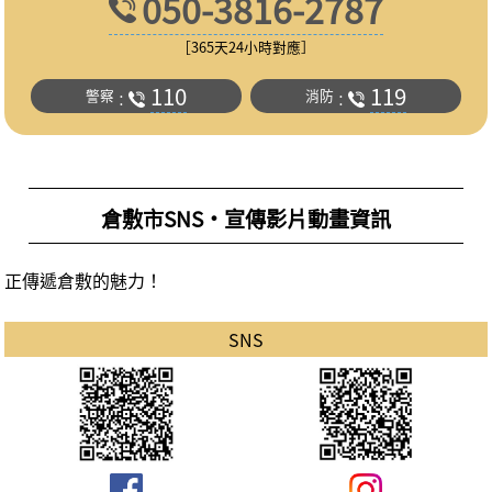
050-3816-2787
［365天24小時對應］
110
119
警察
消防
：
：
倉敷市SNS・宣傳影片動畫資訊
正傳遞倉敷的魅力！
SNS