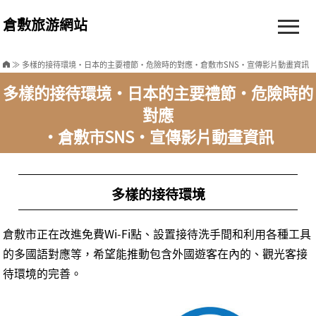
倉敷旅游網站
≫ 多樣的接待環境・日本的主要禮節・危險時的對應・倉敷市SNS・宣傳影片動畫資訊
多樣的接待環境・日本的主要禮節・危險時的
對應
・倉敷市SNS・宣傳影片動畫資訊
多樣的接待環境
倉敷市正在改進免費Wi-Fi點、設置接待洗手間和利用各種工具
的多國語對應等，希望能推動包含外國遊客在內的、觀光客接
待環境的完善。