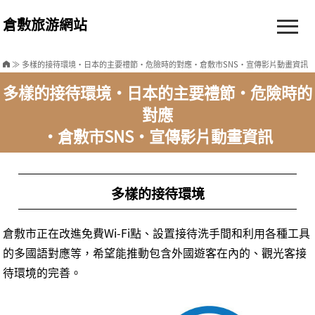
倉敷旅游網站
≫ 多樣的接待環境・日本的主要禮節・危險時的對應・倉敷市SNS・宣傳影片動畫資訊
多樣的接待環境・日本的主要禮節・危險時的
對應
・倉敷市SNS・宣傳影片動畫資訊
多樣的接待環境
倉敷市正在改進免費Wi-Fi點、設置接待洗手間和利用各種工具
的多國語對應等，希望能推動包含外國遊客在內的、觀光客接
待環境的完善。