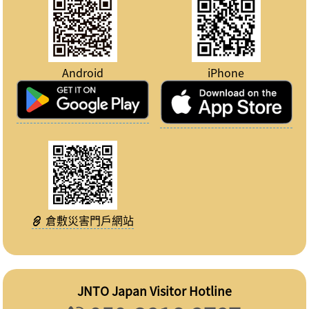
Android
iPhone
倉敷災害門戶網站
JNTO Japan Visitor Hotline