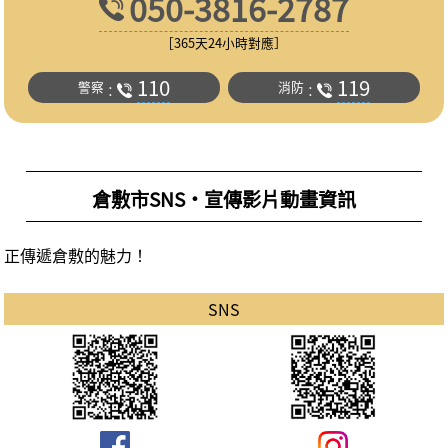
050-3816-2787
［365天24小時對應］
110
119
警察
消防
：
：
倉敷市SNS・宣傳影片動畫資訊
正傳遞倉敷的魅力！
SNS