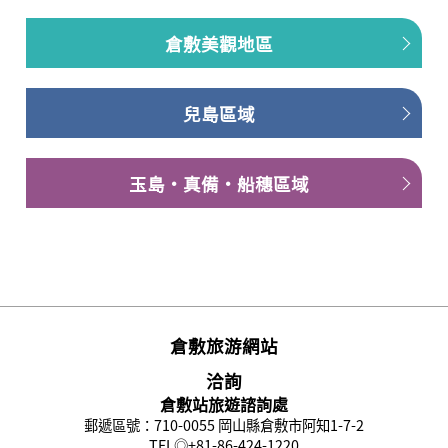
倉敷美觀地區
兒島區域
玉島・真備・船穗區域
倉敷旅游網站
洽詢
倉敷站旅遊諮詢處
郵遞區號：710-0055 岡山縣倉敷市阿知1-7-2
TEL◎
+81-86-424-1220