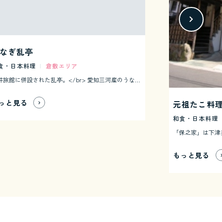
なぎ乱亭
食・日本料理
|
倉敷エリア
吉井旅館に併設された乱亭。</br> 愛知三河産のうなぎを使用しています。軽く焼いた後丹念に骨抜きをし、蒸し焼きをしているため外はタレと皮の香ばしい香り、中はうなぎ本来のふっくらとした身になっています。
っと見る
元祖たこ料理
和食・日本料理
もっと見る