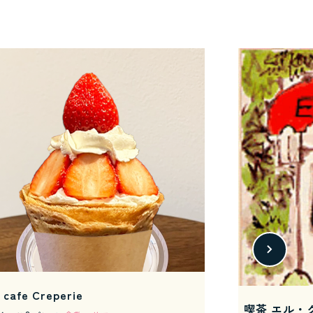
 cafe Creperie
喫茶 エル・