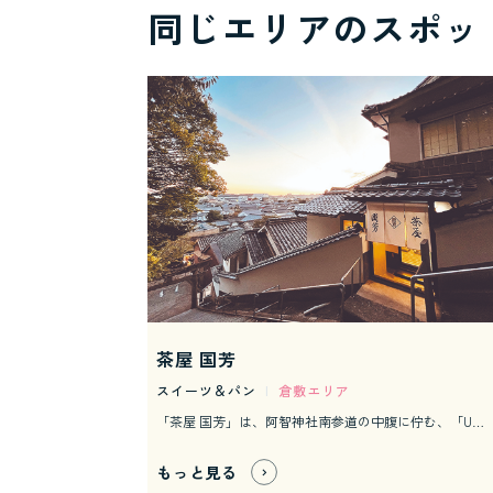
同じエリアのスポッ
茶屋 国芳
スイーツ＆パン
|
倉敷エリア
「茶屋 国芳」は、阿智神社南参道の中腹に佇む、「UKIYO-E KURASHIKI／国芳館」のミュージアムカフェ。お参りのお帰りや、作品鑑賞後にぜひご利用いただきたい空間です。
もっと見る