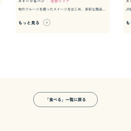
スイーツ＆パン
|
倉敷エリア
ス
旬のフルーツを使ったスイーツをはじめ、多彩な商品をお届けします。 フルーツを贅沢に使ったクレープやフレッシュジュース、岡山県産の原料を使ったジェラートやソフトクリームなどのテイクアウトコーナーがあり食べ歩きにオススメです。 店内物販コーナーでは、岡山県産の果実を使用したゼリー、ジュレ、プリン、コンフィチュール、焼き菓子などが多数あり、お土産や贈り物にも最適な商品です。中でも県産の清水白桃を贅沢に使用した「おかやま桃子 清水白桃ぷりん」は桃をそのまま食べているような濃厚な味が人気の商品です。
もっと見る
も
「食べる」一覧に戻る