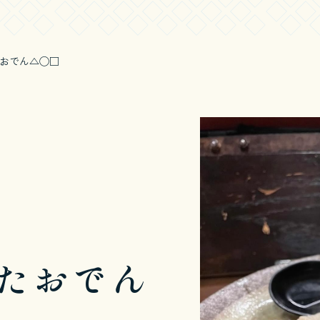
おでん△◯□
たおでん