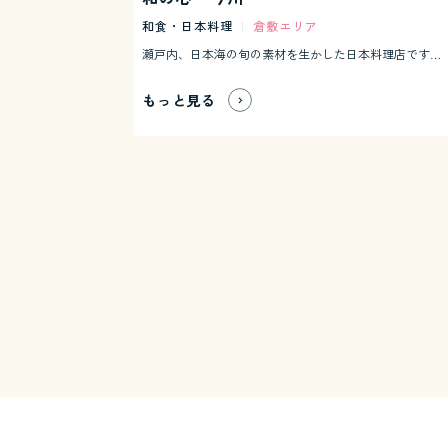
和食・日本料理
|
倉敷エリア
瀬戸内、日本海の旬の素材を生かした日本料理店です。 昔ながらの和食から創作料理まで多彩なメニューが自慢。 ※平成２６年２月１０日オープン
もっと見る