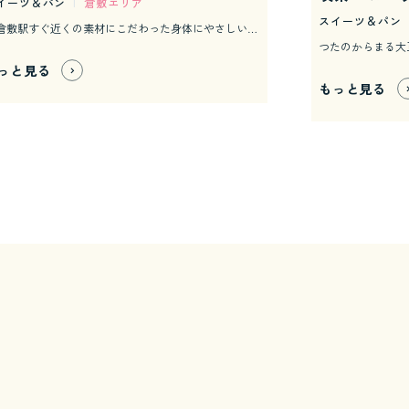
イーツ＆パン
|
倉敷エリア
スイーツ＆パン
JR倉敷駅すぐ近くの素材にこだわった身体にやさしいクレープ店。国産小麦や、北海道産てんさい糖果物も無農薬や減農薬のものをできるだけ使用し、ご家族みなさま安心してお召し上がりいただけます。</br> ドリンクもオーガニック素材を使用しており珈琲や、抹茶ラテ、無農薬レモンのレモネードなど多数ご用意。</br> 苺の時期には無農薬栽培の苺を契約農家から仕入れて販売予定です。
っと見る
もっと見る