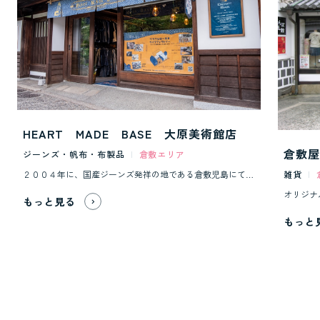
HEART MADE BASE 大原美術館店
倉敷屋
ジーンズ・帆布・布製品
|
倉敷エリア
２００４年に、国産ジーンズ発祥の地である倉敷児島にて誕生したデニムファクトリーブランド「ｇｒａｐｈｚｅｒｏ／グラフゼロ」。 倉敷美観地区のメイン通りでもある大原美術館前に本格的な児島デニムが体感していただけるジーンズショップです。
雑貨
|
もっと見る
もっと