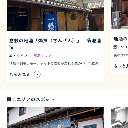
地酒の
倉敷の地酒「燦然（さんぜん）」 菊池酒
造
酒・ワ
酒・ワイン
|
玉島エリア
1878年創業。モーツァルトの音楽が流れる蔵の中、兵庫の山田錦・岡山の雄町・朝日と高梁川の水とで醸された銘酒「燦然」は、倉敷の地酒として親しまれています。 また、酒蔵見学も可能で（要予約、無料）、酒作りの様々な工程を案内してくれます。11月～3月なら、仕込み最中の様子が見られます。
もっと
もっと見る
同じエリアのスポット